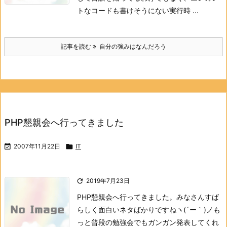
トなコードも書けそうにない
実行時 ...
記事を読む
自分の強みはなんだろう
PHP懇親会へ行ってきました

2007年11月22日

IT

2019年7月23日
PHP懇親会へ行ってきました。
みなさんすば
らしく面白いネタばかりですねヽ(´ー｀)ノ
も
っと普段の勉強会でもガンガン発表してくれ