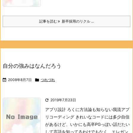
記事を読む
新卒採用のリクル ...
自分の強みはなんだろう

2008年8月7日

つれづれ

2019年7月23日
アプリ設計 ろくに方法論も知らない
我流
アプ
リコーディング きれいなコードには多少自信
があるけど、いかにも高卒PGっぽい話だ
たい
して言語を知ってるわけでもなく、エレガン