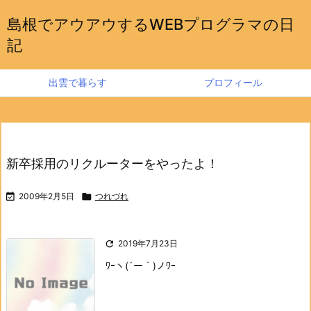
島根でアウアウするWEBプログラマの日
記
出雲で暮らす
プロフィール
新卒採用のリクルーターをやったよ！

2009年2月5日

つれづれ

2019年7月23日
ﾜｰヽ(´ー｀)ノﾜｰ