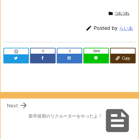

つれづれ

Posted by
らいあ
0
0
Send
-

B!
Copy

Next

新卒採用のリクルーターをやったよ！