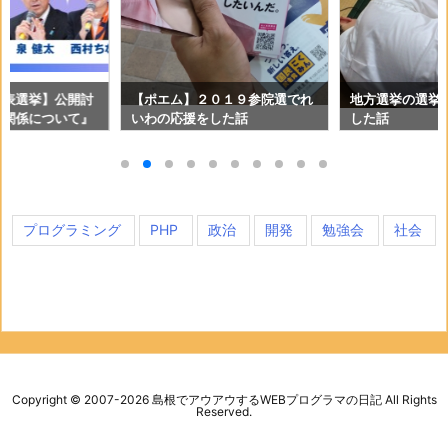
代表選挙】公開討
【ポエム】２０１９参院選でれ
地方選挙の選挙
の関係について』
いわの応援をした話
した話
し
プログラミング
PHP
政治
開発
勉強会
社会
Copyright ©
2007
-2026
島根でアウアウするWEBプログラマの日記
All Rights
Reserved.