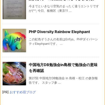
今までといきなり空気のまったく違うエントリです
が(^^; 今日、板橋区（東京11 ...
PHP Diversity Rainbow Elephpant
この虹色ぞうさんの名前はEnfys。PHPダイバーシ
ティElephpantです。 ...
中国地方DB勉強会in島根で勉強会の意味
を再確認
第27回 中国地方DB勉強会 in 島根 - 松江 の参加報
告です。 スタッフ参 ...
[PR]
おすすめ宿ブログ