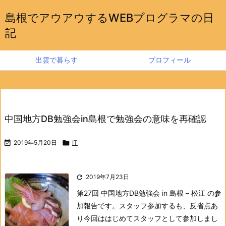
島根でアウアウするWEBプログラマの日
記
出雲で暮らす
プロフィール
中国地方DB勉強会in島根で勉強会の意味を再確認

2019年5月20日

IT

2019年7月23日
第27回 中国地方DB勉強会 in 島根 – 松江 の参
加報告です。
スタッフ参加するも、反省点あ
り
今回ははじめてスタッフとして参加しまし